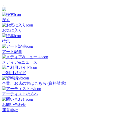
探す
お気に入り
特集
アート記事
メディア&ニュース
ご利用ガイド
企業、お店の方はこちら (資料請求)
アーティストの方へ
お問い合わせ
運営会社