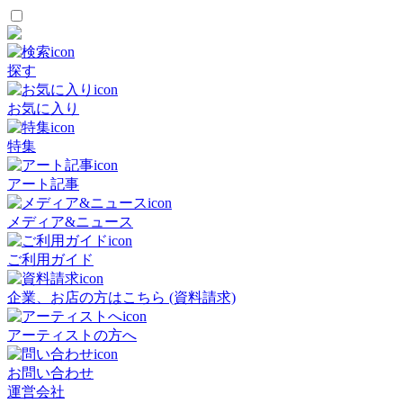
探す
お気に入り
特集
アート記事
メディア&ニュース
ご利用ガイド
企業、お店の方はこちら (資料請求)
アーティストの方へ
お問い合わせ
運営会社