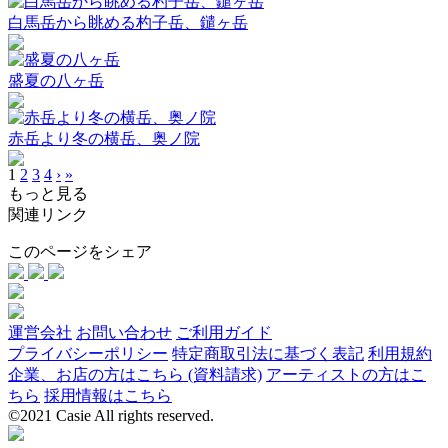
白馬岳から眺める杓子岳、鑓ヶ岳
盛夏の八ヶ岳
赤岳より冬の横岳、奥ノ院
1
2
3
4
›
»
もっと見る
関連リンク
このページをシェア
運営会社
お問い合わせ
ご利用ガイド
プライバシーポリシー
特定商取引法に基づく表記
利用規約
企業、お店の方はこちら (資料請求)
アーティストの方はこ
ちら
採用情報はこちら
©2021 Casie All rights reserved.