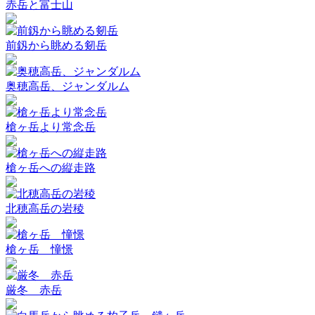
赤岳と富士山
前釼から眺める剱岳
奥穂高岳、ジャンダルム
槍ヶ岳より常念岳
槍ヶ岳への縦走路
北穂高岳の岩稜
槍ヶ岳 憧憬
厳冬 赤岳