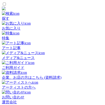
探す
お気に入り
特集
アート記事
メディア&ニュース
ご利用ガイド
企業、お店の方はこちら (資料請求)
アーティストの方へ
お問い合わせ
運営会社