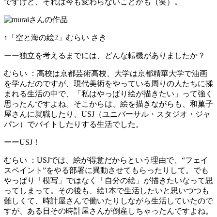
ですけど、それは今も変わらないことかも（笑）。
↑「空と海の絵2」むらい さき
ーー独立を考えるまでには、どんな転機がありましたか？
むらい
：高校は京都芸術高校、大学は京都精華大学で油画
を学んだのですが、現代美術をやっている周りの人たちに揉
まれる生活の中で、「私はやっぱり絵が描きたい」って強く
思ったんですよね。そこからは、絵を描きながらも、和菓子
屋さんに就職したり、USJ（ユニバーサル・スタジオ・ジャ
パン）でバイトしたりする生活でした。
ーーUSJ！
むらい
：USJでは、絵が得意だからという理由で、“フェイ
スペイント”をやる部署に異動させてもらったりして。でも
やっぱり「模写」ではなく「自分の絵」が描きたいなって思
ってしまって。その後も、絵1本で生活したいと思いつつも
難しくて、時計屋さんで働いたりしながら生活していたので
すが、ある日その時計屋さんが倒産しちゃったんですよね。