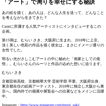
「アート」で周りを幸せにする秘訣
あの絵を描く、あの人は、どんな人生を送って、どんなこと
を考えながら生きてきた？
Casieに所属する人気アーティストにインタビューするこの
企画。
第15弾は、むらい さき。大阪府に生まれ、2018年に上京。
淡く美しい色彩の作品を描く彼女は、まさにイメージ通りの
女性でした。
明るい光がさしこむアートの中に秘めた「画家としての覚
悟」。むらいさんのルーツと作品の込めた想いに迫ります。
むらい さき
京都芸術高校、京都精華大学 芸術学部 卒業。大阪府出身、
東京都在住の絵画アーティスト。2018年に独立し大阪から東
京へ。国内外での個展や展覧会への出展などをメインに活躍
中。
Instagram：
https://www.instagram.com/murai_saki/