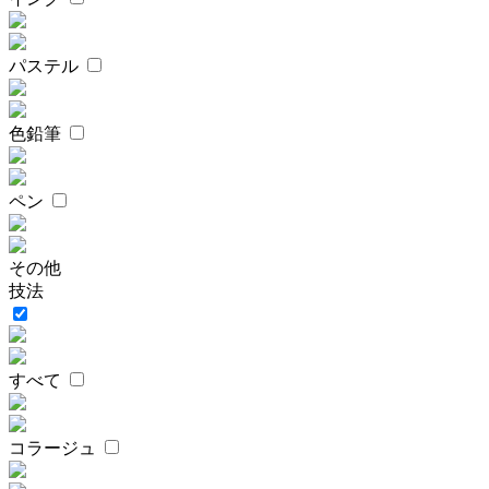
パステル
色鉛筆
ペン
その他
技法
すべて
コラージュ