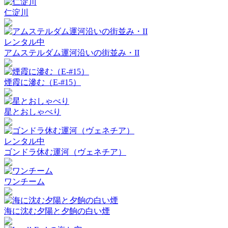
仁淀川
レンタル中
アムステルダム運河沿いの街並み・II
煙霞に滲む（E-#15）
星とおしゃべり
レンタル中
ゴンドラ休む運河（ヴェネチア）
ワンチーム
海に沈む夕陽と夕餉の白い煙