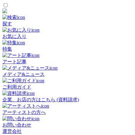
探す
お気に入り
特集
アート記事
メディア&ニュース
ご利用ガイド
企業、お店の方はこちら (資料請求)
アーティストの方へ
お問い合わせ
運営会社