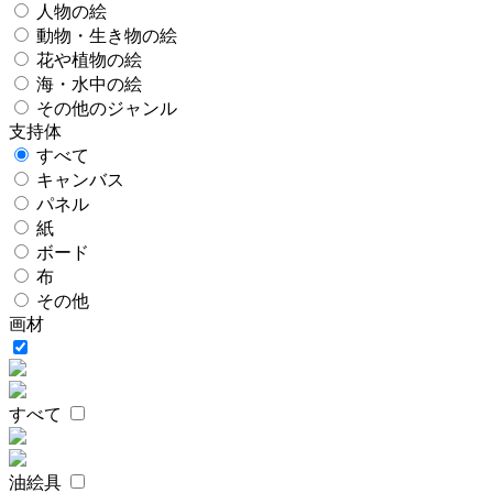
人物の絵
動物・生き物の絵
花や植物の絵
海・水中の絵
その他のジャンル
支持体
すべて
キャンバス
パネル
紙
ボード
布
その他
画材
すべて
油絵具