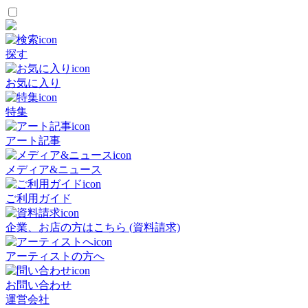
探す
お気に入り
特集
アート記事
メディア&ニュース
ご利用ガイド
企業、お店の方はこちら (資料請求)
アーティストの方へ
お問い合わせ
運営会社