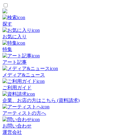
探す
お気に入り
特集
アート記事
メディア&ニュース
ご利用ガイド
企業、お店の方はこちら (資料請求)
アーティストの方へ
お問い合わせ
運営会社