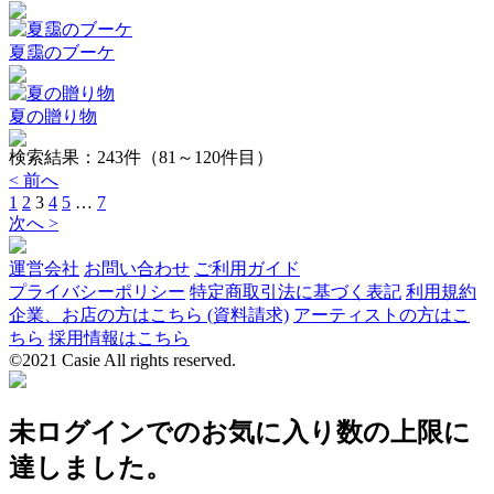
夏靄のブーケ
夏の贈り物
検索結果：
243
件（81～120件目）
< 前へ
1
2
3
4
5
…
7
次へ >
運営会社
お問い合わせ
ご利用ガイド
プライバシーポリシー
特定商取引法に基づく表記
利用規約
企業、お店の方はこちら (資料請求)
アーティストの方はこ
ちら
採用情報はこちら
©2021 Casie All rights reserved.
未ログインでのお気に入り数の上限に
達しました。