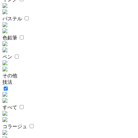
パステル
色鉛筆
ペン
その他
技法
すべて
コラージュ