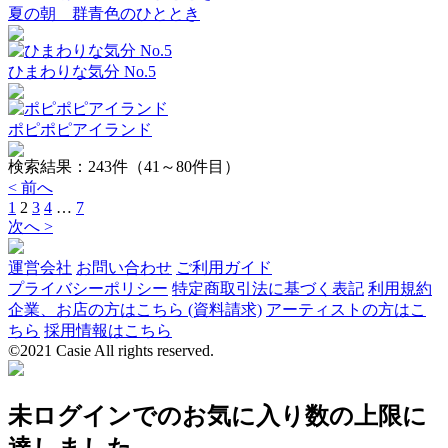
夏の朝 群青色のひととき
ひまわりな気分 No.5
ポピポピアイランド
検索結果：
243
件（41～80件目）
< 前へ
1
2
3
4
…
7
次へ >
運営会社
お問い合わせ
ご利用ガイド
プライバシーポリシー
特定商取引法に基づく表記
利用規約
企業、お店の方はこちら (資料請求)
アーティストの方はこ
ちら
採用情報はこちら
©2021 Casie All rights reserved.
未ログインでのお気に入り数の上限に
達しました。