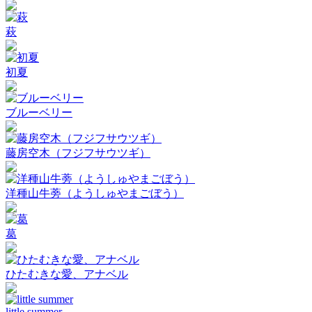
萩
初夏
ブルーベリー
藤房空木（フジフサウツギ）
洋種山牛蒡（ようしゅやまごぼう）
葛
ひたむきな愛、アナベル
little summer