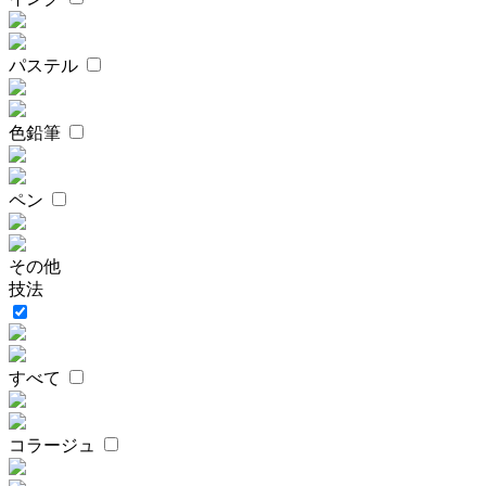
パステル
色鉛筆
ペン
その他
技法
すべて
コラージュ