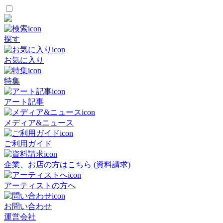
探す
お気に入り
特集
アート記事
メディア&ニュース
ご利用ガイド
企業、お店の方はこちら (資料請求)
アーティストの方へ
お問い合わせ
運営会社