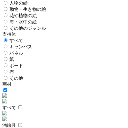
人物の絵
動物・生き物の絵
花や植物の絵
海・水中の絵
その他のジャンル
支持体
すべて
キャンバス
パネル
紙
ボード
布
その他
画材
すべて
油絵具