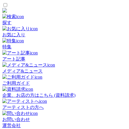
探す
お気に入り
特集
アート記事
メディア&ニュース
ご利用ガイド
企業、お店の方はこちら (資料請求)
アーティストの方へ
お問い合わせ
運営会社