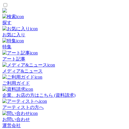
探す
お気に入り
特集
アート記事
メディア&ニュース
ご利用ガイド
企業、お店の方はこちら (資料請求)
アーティストの方へ
お問い合わせ
運営会社