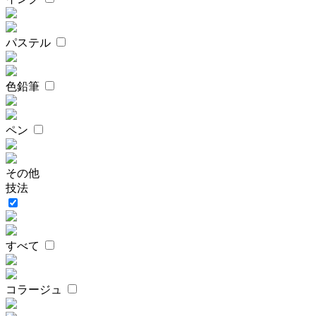
パステル
色鉛筆
ペン
その他
技法
すべて
コラージュ